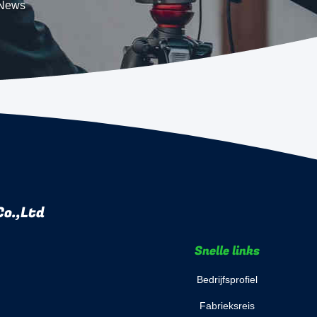
 News
o.,Ltd
Snelle links
Bedrijfsprofiel
Fabrieksreis