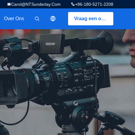
Carol@NTSunderlay.com
+86-180-5271-2208
Over Ons
Vraag een offerte aan
描述